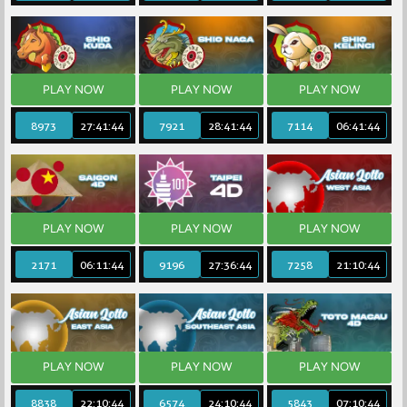
8973
27:41:44
7921
28:41:44
7114
06:41:44
2171
06:11:44
9196
27:36:44
7258
21:10:44
8838
22:10:44
6574
24:10:44
5843
07:10:44