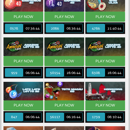
0578
07:36:44
2086
08:36:44
4786
21:40:44
959
06:06:44
50154
28:06:44
8308
28:06:44
847
06:06:44
56117
06:26:44
1739
08:10:44