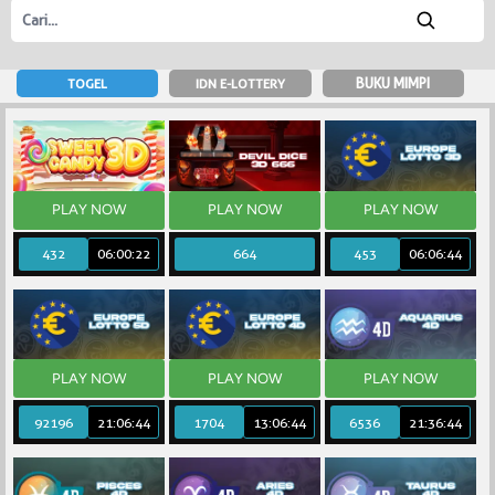
BUKU MIMPI
TOGEL
IDN E-LOTTERY
432
06:00:22
664
453
06:06:44
92196
21:06:44
1704
13:06:44
6536
21:36:44