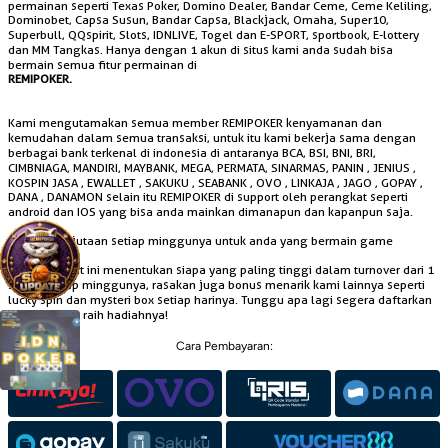
permainan seperti Texas Poker, Domino Dealer, Bandar Ceme, Ceme Keliling,
Dominobet, Capsa Susun, Bandar Capsa, Blackjack, Omaha, Super10,
Superbull, QQspirit, Slots, IDNLIVE, Togel dan E-SPORT, sportbook, E-lottery
dan MM Tangkas. Hanya dengan 1 akun di situs kami anda sudah bisa
bermain semua fitur permainan di
REMIPOKER.
Kami mengutamakan semua member REMIPOKER kenyamanan dan
kemudahan dalam semua transaksi, untuk itu kami bekerja sama dengan
berbagai bank terkenal di indonesia di antaranya BCA, BSI, BNI, BRI,
CIMBNIAGA, MANDIRI, MAYBANK, MEGA, PERMATA, SINARMAS, PANIN , JENIUS ,
KOSPIN JASA , EWALLET , SAKUKU , SEABANK , OVO , LINKAJA , JAGO , GOPAY ,
DANA , DANAMON selain itu REMIPOKER di support oleh perangkat seperti
android dan IOS yang bisa anda mainkan dimanapun dan kapanpun saja.
Raih bonus jutaan setiap minggunya untuk anda yang bermain game
REMIPOKER
, dalam event ini menentukan siapa yang paling tinggi dalam turnover dari 1
s/d 10 setiap minggunya, rasakan juga bonus menarik kami lainnya seperti
lucky spin dan mysteri box setiap harinya. Tunggu apa lagi segera daftarkan
diri anda dan raih hadiahnya!
Cara Pembayaran: